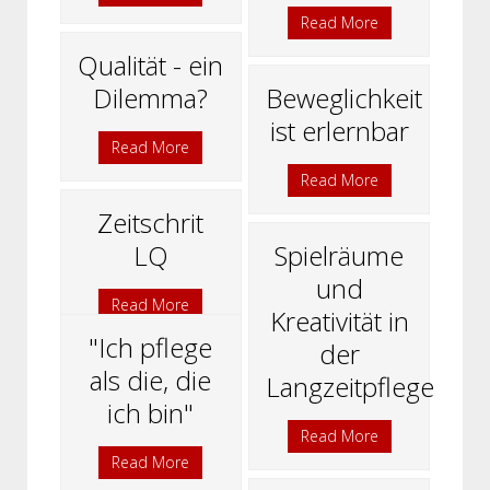
Read More
Qualität - ein
Dilemma?
Beweglichkeit
ist erlernbar
Read More
Read More
Zeitschrit
LQ
Spielräume
und
Read More
Kreativität in
"Ich pflege
der
als die, die
Langzeitpflege
ich bin"
Read More
Read More