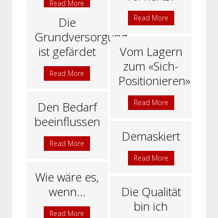
Read More
Read More
Die
Grundversorgung
ist gefärdet
Vom Lagern
zum «Sich-
Read More
Positionieren»
Read More
Den Bedarf
beeinflussen
Demaskiert
Read More
Read More
Wie wäre es,
wenn...
Die Qualität
bin ich
Read More