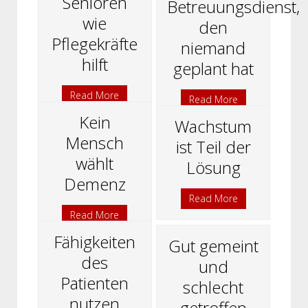
Senioren
Betreuungsdienst,
wie
den
Pflegekräfte
niemand
hilft
geplant hat
Read More
Read More
Kein
Wachstum
Mensch
ist Teil der
wählt
Lösung
Demenz
Read More
Read More
Fähigkeiten
Gut gemeint
des
und
Patienten
schlecht
nutzen
getroffen