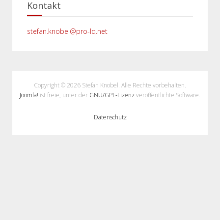
Kontakt
stefan.knobel@pro-lq.net
Copyright © 2026 Stefan Knobel. Alle Rechte vorbehalten.
Joomla!
ist freie, unter der
GNU/GPL-Lizenz
veröffentlichte Software.
Datenschutz