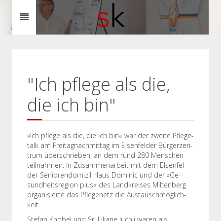
"Ich pflege als die,
die ich bin"
»Ich pf­le­ge als die, die ich bin« war der zwei­te Pf­le­ge­
talk am Frei­ta­gnach­mit­tag im El­sen­fel­der Bür­ger­zen­
trum über­schrie­ben, an dem rund 280 Men­schen
teil­nah­men. In Zu­sam­men­ar­beit mit dem El­sen­fel­
der Se­nio­ren­do­mi­zil Haus Do­mi­nic und der »Ge­
sund­heits­re­gi­on plus« des Land­k­rei­ses Mil­ten­berg
or­ga­ni­sier­te das Pf­le­ge­netz die Aus­tau­sch­mög­lich­
keit.
Stefan Knobel und Sr. Liliane Juchli waren als